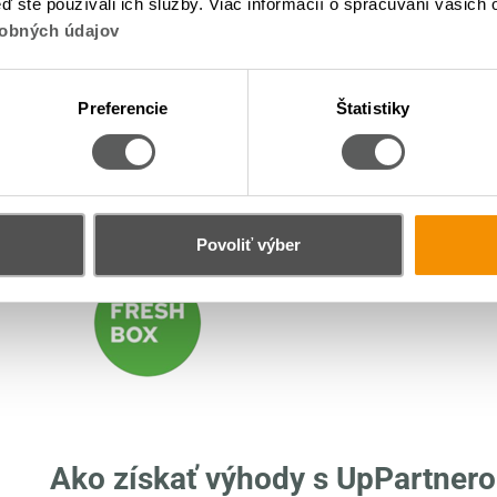
eď ste používali ich služby. Viac informácií o spracúvaní vašich
obných údajov
Preferencie
Štatistiky
Povoliť výber
Ako získať výhody s UpPartner