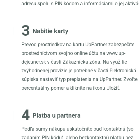
adresu spolu s PIN kódom a informáciami o jej aktivác
3
Nabitie karty
Prevod prostriedkov na kartu UpPartner zabezpečíte
prostredníctvom svojho online účtu na www.up-
dejeuner.sk v časti Zákaznícka zóna. Na využitie
zvýhodnenej provízie je potrebné v časti Elektronická
súpiska nastaviť typ preplatenia na UpPartner. Zvoľte
percentuálny pomer a kliknite na ikonu Uložiť.
4
Platba u partnera
Podľa sumy nákupu uskutočníte buď kontaktnú (so
zadaním PIN kódu), alebo bezkontaktnú platbu bez