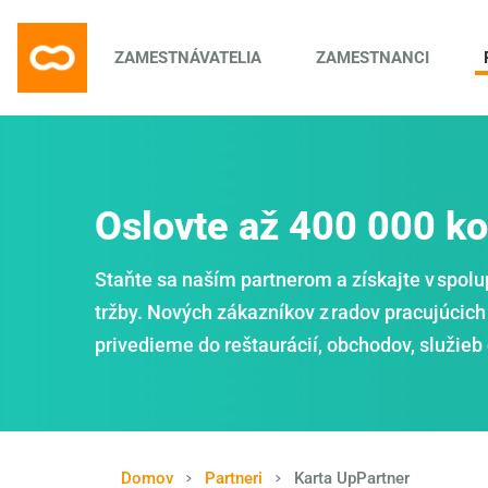
ZAMESTNÁVATELIA
ZAMESTNANCI
Oslovte až 400 000 k
Staňte sa naším partnerom a získajte v spolu
tržby. Nových zákazníkov z radov pracujúcich
privedieme do reštaurácií, obchodov, služieb 
Domov
Partneri
Karta UpPartner