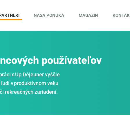
PARTNERI
NAŠA PONUKA
MAGAZÍN
KONTAK
oncových používateľov
práci s Up Déjeuner vyššie
 ľudí v produktívnom veku
či rekreačných zariadení.