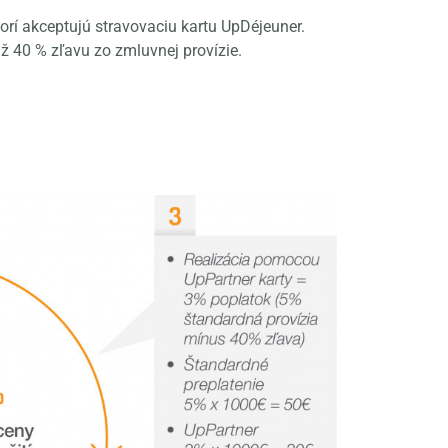
rí akceptujú stravovaciu kartu UpDéjeuner.
ž 40 % zľavu zo zmluvnej provízie.