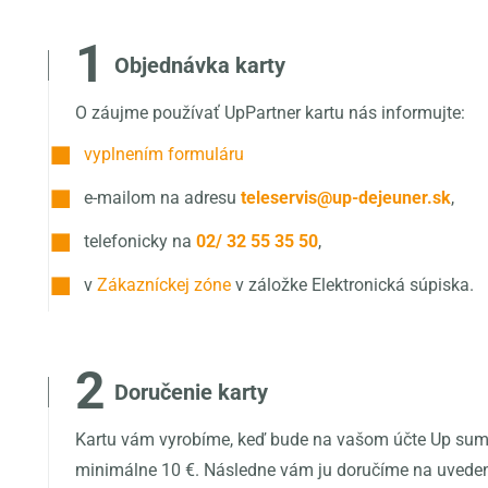
1
Objednávka karty
O záujme používať UpPartner kartu nás informujte:
vyplnením formuláru
e-mailom na adresu
teleservis@up-dejeuner.sk
,
telefonicky na
02/ 32 55 35 50
,
v
Zákazníckej zóne
v záložke Elektronická súpiska.
2
Doručenie karty
Kartu vám vyrobíme, keď bude na vašom účte Up su
minimálne 10 €. Následne vám ju doručíme na uvede