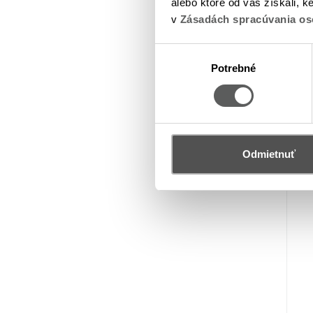
alebo ktoré od vás získali, k
v
Zásadách spracúvania os
Výber
Potrebné
súhlasu
Odmietnuť