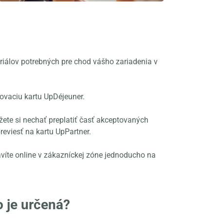
riálov potrebných pre chod vášho zariadenia v
vovaciu kartu UpDéjeuner.
žete si nechať preplatiť časť akceptovaných
previesť na kartu UpPartner.
avíte online v zákazníckej zóne jednoducho na
o je určená?