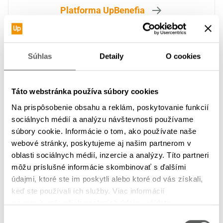
Platforma UpBenefia
Súhlas
Detaily
O cookies
Táto webstránka používa súbory cookies
Na prispôsobenie obsahu a reklám, poskytovanie funkcií
sociálnych médií a analýzu návštevnosti používame
Aplikácia UpBalansea
súbory cookie. Informácie o tom, ako používate naše
webové stránky, poskytujeme aj našim partnerom v
oblasti sociálnych médií, inzercie a analýzy. Títo partneri
môžu príslušné informácie skombinovať s ďalšími
údajmi, ktoré ste im poskytli alebo ktoré od vás získali,
keď ste používali ich služby. Viac informácií
o spracúvaní vašich osobných údajov nájdete
v
Zásadách spracúvania osobných údajov
Výber