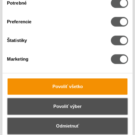
Potrebné
súhlasu
Zviditeľnenie Reklama
Preferencie
Štatistiky
Marketing
Povoliť všetko
Akceptovanie poukážok
Povoliť výber
Odmietnuť
Efektivita na prvom mieste