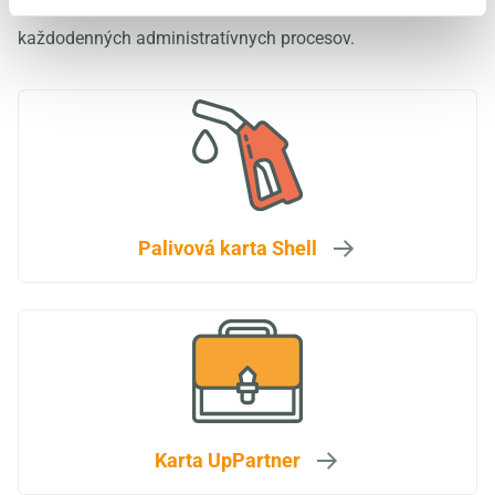
Znížte si firemné náklady aj vďaka zjednodušeniu svojich
každodenných administratívnych procesov.
Palivová karta Shell
Karta UpPartner