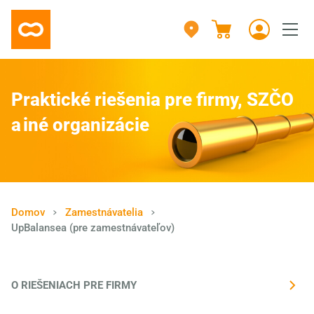
Praktické riešenia pre firmy, SZČO
a iné organizácie
Domov
Zamestnávatelia
UpBalansea (pre zamestnávateľov)
O RIEŠENIACH PRE FIRMY