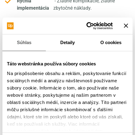
Rýchla
- Žiadne komplikácie, žiadne
implementácia
zbytočné náklady.
Súlad so spoločenskou
- Podporujete zdravý a
zodpovednosťou
udržateľný životný štýl.
Súhlas
Detaily
O cookies
Spôsoby financovania
Táto webstránka používa súbory cookies
Na prispôsobenie obsahu a reklám, poskytovanie funkcií
Zamestnávateľ hradí plnú sumu mesačného
sociálnych médií a analýzu návštevnosti používame
paušálneho poplatku.
súbory cookie. Informácie o tom, ako používate naše
webové stránky, poskytujeme aj našim partnerom v
Zamestnávateľ a zamestnanec hradia predplatné v
oblasti sociálnych médií, inzercie a analýzy. Títo partneri
dohodnutom pomere.
môžu príslušné informácie skombinovať s ďalšími
údajmi, ktoré ste im poskytli alebo ktoré od vás získali,
Zamestnanec si hradí mesačný poplatok sám –
keď ste používali ich služby. Viac informácií
zrážkou zo mzdy.
o spracúvaní vašich osobných údajov nájdete